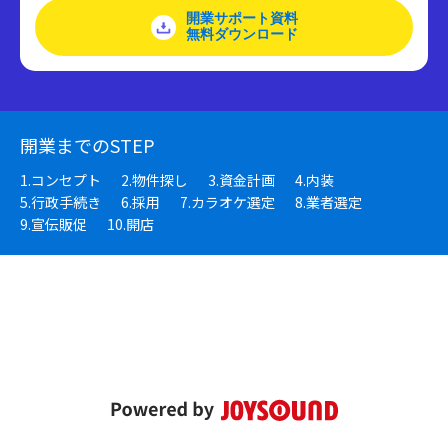
開業サポート資料
無料ダウンロード
開業までのSTEP
1.コンセプト
2.物件探し
3.資金計画
4.内装
5.行政手続き
6.採用
7.カラオケ選定
8.業者選定
9.宣伝販促
10.開店