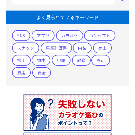
よく見られているキーワード
SNS
アプリ
カラオケ
コンセプト
スナック
事業計画書
内装
売上
採用
物件
申請
融資
許可
費用
資金