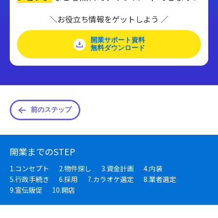
＼お役立ち情報をゲットしよう ／
開業サポート資料
無料ダウンロード
前のステップ
開業までのSTEP
1.コンセプト
2.物件探し
3.資金計画
4.内装
5.行政手続き
6.採用
7.カラオケ選定
8.業者選定
9.宣伝販促
10.開店