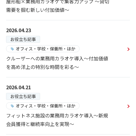
屋形船×業務用カラオケで集客力アップ 〜貸切
需要を掴む新しい付加価値〜
ご契約までの流れ
よくあるご質問
2026.04.23
お役立ち記事
楽曲検索
オフィス・学校・保養所・ほか
クルーザーへの業務用カラオケ導入～付加価値
を高め洋上の特別な時間を彩る～
新曲情報
営業所一覧
2026.04.21
お役立ち記事
オフィス・学校・保養所・ほか
フィットネス施設の業務用カラオケ導入～新規
会員獲得と継続率向上を実現～