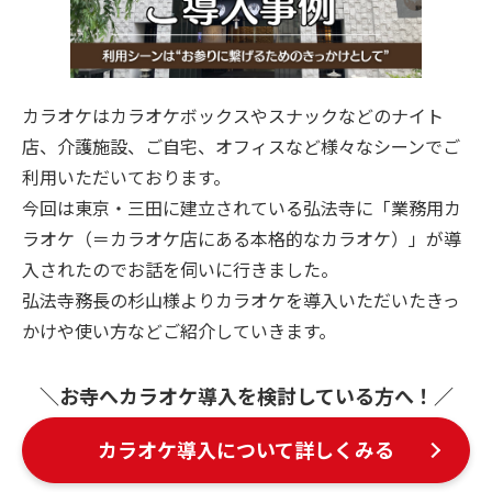
ご契約までの流れ
よくあるご質問
カラオケはカラオケボックスやスナックなどのナイト
店、介護施設、ご自宅、オフィスなど様々なシーンでご
楽曲検索
利用いただいております。
今回は東京・三田に建立されている弘法寺に「業務用カ
ラオケ（＝カラオケ店にある本格的なカラオケ）」が導
新曲情報
入されたのでお話を伺いに行きました。
弘法寺務長の杉山様よりカラオケを導入いただいたきっ
営業所一覧
かけや使い方などご紹介していきます。
＼お寺へカラオケ導入を検討している方へ！／
カラオケ導入について詳しくみる