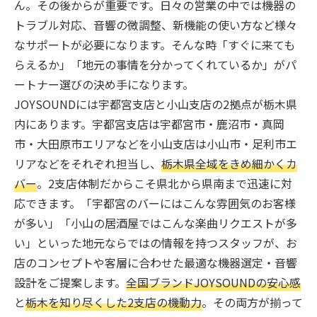
ん。その後からが重要です。日々の営業の中では機器の
トラブル対応、音響の微調整、新機能の使い方など様々
なサポートが必要になります。そんな時「すぐに来ても
らえるか」「地元の事情を分かってくれているか」がパ
ートナー選びの決め手になります。
JOYSOUNDには宇都宮支店と小山支店の2拠点が栃木県
内にあります。宇都宮支店は宇都宮市・鹿沼市・真岡
市・大田原市エリアなどを小山支店は小山市・足利市エ
リアなどをそれぞれ担当し、
栃木県全域をきめ細かくカ
バー
。2支店体制だからこそ県北から県南まで迅速に対
応できます。「宇都宮のバーにはこんな雰囲気のお客様
が多い」「小山の居酒屋ではこんな楽曲リクエストが多
い」といった地元ならではの情報を持つスタッフが、お
店のコンセプトや客層に合わせた最適な機器選定・音響
設計をご提案します。
全国ブランドJOYSOUNDの安心感
と
栃木を知り尽くした2支店の機動力
。その両方が揃って