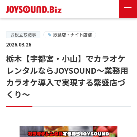
JS会員様
お取り扱い企業様
お役立ち記事
飲食店・ナイト店舗
2026.03.26
24時間受付
栃木【宇都宮・小山】でカラオケ
0120-141-224
レンタルならJOYSOUND～業務用
24時間受付
カラオケ導入で実現する繁盛店づ
お問い合わせ
くり～
JOYSOUNDの特長
製品情報