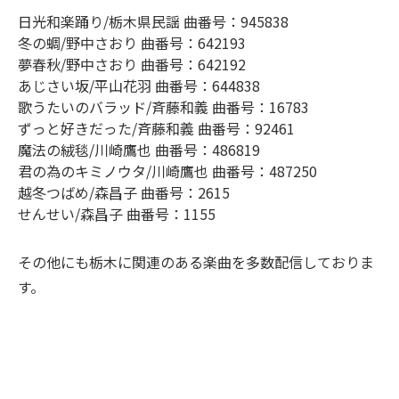
日光和楽踊り/栃木県民謡 曲番号：945838
冬の蜩/野中さおり 曲番号：642193
夢春秋/野中さおり 曲番号：642192
あじさい坂/平山花羽 曲番号：644838
歌うたいのバラッド/斉藤和義 曲番号：16783
ずっと好きだった/斉藤和義 曲番号：92461
魔法の絨毯/川崎鷹也 曲番号：486819
君の為のキミノウタ/川崎鷹也 曲番号：487250
越冬つばめ/森昌子 曲番号：2615
せんせい/森昌子 曲番号：1155
その他にも栃木に関連のある楽曲を多数配信しておりま
す。