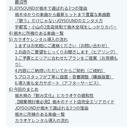
鹿沼市
3) JOYSOUNDが栃木で選ばれる3つの理由
栃木ゆかりの楽曲から最新ヒットまで豊富な楽曲数
「歌う」だけじゃないJOYSOUNDのエンタメ力
宇都宮・小山の2支店体制で栃木全域をしっかりカバー
4) 栃木に所縁のある楽曲一覧
5) カラオケレンタル導入の流れ
1.まずはお気軽にご連絡ください（お問い合わせ）
2.お店のご要望をじっくりお聞きします（ヒアリング）
3.ご予算とエリアに合わせたプランをご提案（お見積も
り）
4.内容にご納得いただいてからご契約（ご成約）
5.プロスタッフが丁寧に設置・音響調整（機器設置）
6.導入後も全力サポート（アフターサービス）
6) 今回のまとめ
栃木県の『飲み文化』とカラオケの親和性
【開業検討者必見】栃木のナイト店完全エリアガイド
JOYSOUNDが栃木で選ばれる3つの理由
栃木に所縁のある楽曲一覧
カラオケレンタル導入の流れ