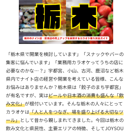
ご契約までの流れ
よくあるご質問
楽曲検索
「栃木県で開業を検討しています」「スナックやバーの
集客に悩んでいます」「業務用カラオケってうちの店に
新曲情報
必要なのかな…？」宇都宮、小山、古河、鹿沼など栃木
県内でナイト店の経営や開業を考えている皆様、こんな
営業所一覧
お悩みはありませんか？栃木県は「餃子のまち宇都宮」
が有名ですが、実は
ビールや日本酒の消費も盛んな「飲
み文化」
が根付いています。そんな栃木の人々にとって
カラオケは
「人と人をつなぎ、場を盛り上げる大切なツ
ール」
として昔から親しまれてきました。今回は栃木の
飲み文化と県民性、主要エリアの特徴、そしてJOYSOU