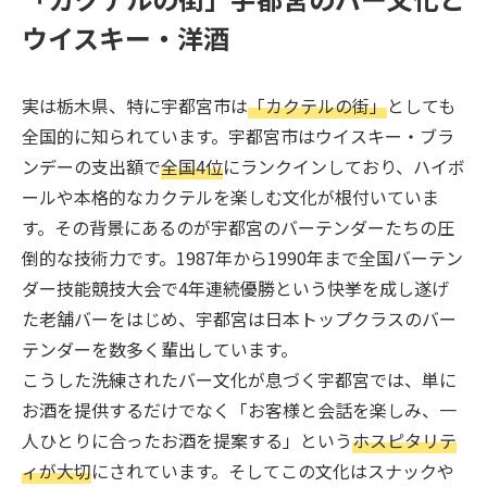
ウイスキー・洋酒
実は栃木県、特に宇都宮市は
「カクテルの街」
としても
全国的に知られています。宇都宮市はウイスキー・ブラ
ンデーの支出額で
全国4位
にランクインしており、ハイボ
ールや本格的なカクテルを楽しむ文化が根付いていま
す。その背景にあるのが宇都宮のバーテンダーたちの圧
倒的な技術力です。1987年から1990年まで全国バーテン
ダー技能競技大会で4年連続優勝という快挙を成し遂げ
た老舗バーをはじめ、宇都宮は日本トップクラスのバー
テンダーを数多く輩出しています。
こうした洗練されたバー文化が息づく宇都宮では、単に
お酒を提供するだけでなく「お客様と会話を楽しみ、一
人ひとりに合ったお酒を提案する」という
ホスピタリテ
ィが大切
にされています。そしてこの文化はスナックや