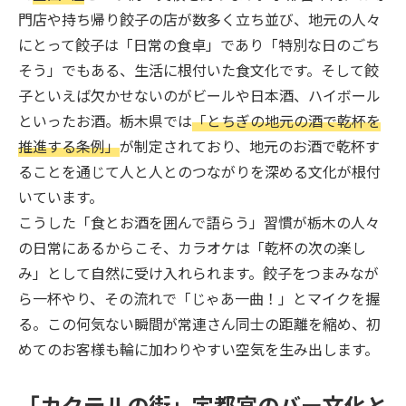
門店や持ち帰り餃子の店が数多く立ち並び、地元の人々
にとって餃子は「日常の食卓」であり「特別な日のごち
そう」でもある、生活に根付いた食文化です。そして餃
子といえば欠かせないのがビールや日本酒、ハイボール
といったお酒。栃木県では
「とちぎの地元の酒で乾杯を
推進する条例」
が制定されており、地元のお酒で乾杯す
ることを通じて人と人とのつながりを深める文化が根付
いています。
こうした「食とお酒を囲んで語らう」習慣が栃木の人々
の日常にあるからこそ、カラオケは「乾杯の次の楽し
み」として自然に受け入れられます。餃子をつまみなが
ら一杯やり、その流れで「じゃあ一曲！」とマイクを握
る。この何気ない瞬間が常連さん同士の距離を縮め、初
めてのお客様も輪に加わりやすい空気を生み出します。
「カクテルの街」宇都宮のバー文化と