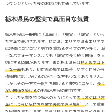
ラウンジといった夜のお店にも共通しています。
栃木県民の堅実で真面目な気質
栃木県民は一般的に「真面目」「堅実」「誠実」といっ
た言葉で表現されます。特に県北エリアや県東エリアで
は地道にコツコツと努力を重ねるタイプの方が多く、派
手なパフォーマンスよりも「誠実で長く続く関係」を大
切にする傾向があります。また栃木県民は
控えめで口下
手な一面
もあり、初対面の場では緊張しやすく自分から
積極的に話しかけるのが苦手な方も少なくありません。
しかしその一方で一度打ち解けると非常に温かく、
長く
深い関係を築ける
のも栃木県民の魅力です。
こうした気質を持つ栃木の人々にとって
カラオケは「言
葉にしづらい気持ちを歌で表現できる場所」
として重要
な役割を果たします。普段は控えめな方でもマイクを手