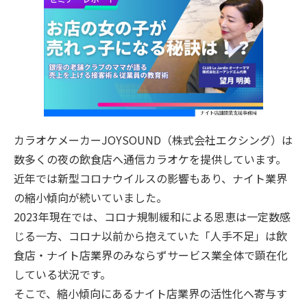
ご契約までの流れ
よくあるご質問
楽曲検索
カラオケメーカーJOYSOUND（株式会社エクシング）は
新曲情報
数多くの夜の飲食店へ通信カラオケを提供しています。
近年では新型コロナウイルスの影響もあり、ナイト業界
営業所一覧
の縮小傾向が続いていました。
2023年現在では、コロナ規制緩和による恩恵は一定数感
じる一方、コロナ以前から抱えていた「人手不足」は飲
食店・ナイト店業界のみならずサービス業全体で顕在化
している状況です。
そこで、縮小傾向にあるナイト店業界の活性化へ寄与す