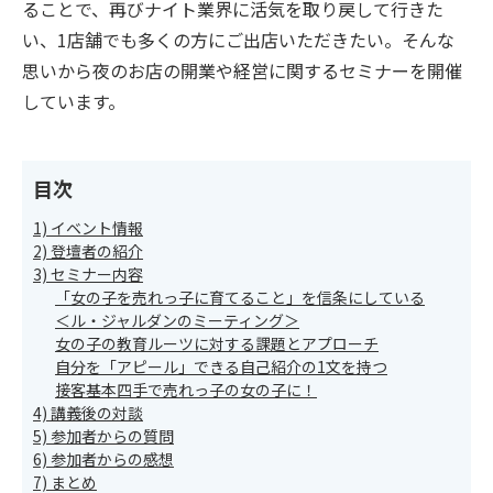
ることで、再びナイト業界に活気を取り戻して行きた
い、1店舗でも多くの方にご出店いただきたい。そんな
思いから夜のお店の開業や経営に関するセミナーを開催
しています。
目次
1) イベント情報
2) 登壇者の紹介
3) セミナー内容
「女の子を売れっ子に育てること」を信条にしている
＜ル・ジャルダンのミーティング＞
女の子の教育ルーツに対する課題とアプローチ
自分を「アピール」できる自己紹介の1文を持つ
接客基本四手で売れっ子の女の子に！
4) 講義後の対談
5) 参加者からの質問
6) 参加者からの感想
7) まとめ