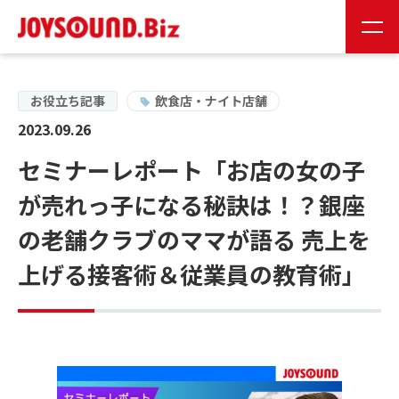
JS会員様
お取り扱い企業様
お役立ち記事
飲食店・ナイト店舗
2023.09.26
24時間受付
セミナーレポート「お店の女の子
0120-141-224
が売れっ子になる秘訣は！？銀座
24時間受付
の老舗クラブのママが語る 売上を
お問い合わせ
上げる接客術＆従業員の教育術」
JOYSOUNDの特長
製品情報