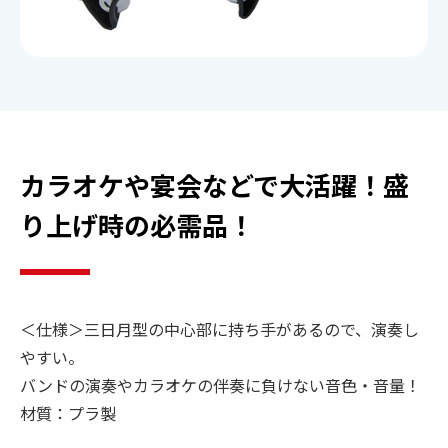
ご契約までの流れ
よくあるご質問
楽曲検索
カラオケや宴会などで大活躍！盛
り上げ時の必需品！
新曲情報
営業所一覧
＜仕様＞三日月型の中心部に持ち手があるので、演奏し
やすい。
バンドの演奏やカラオケの伴奏に負けない音色・音量！
材質：プラ製