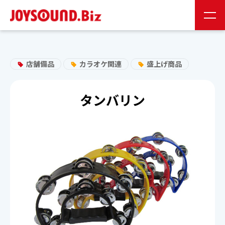
JS会員様
お取り扱い企業様
店舗備品
カラオケ関連
盛上げ商品
24時間受付
0120-141-224
タンバリン
24時間受付
お問い合わせ
JOYSOUNDの特長
製品情報