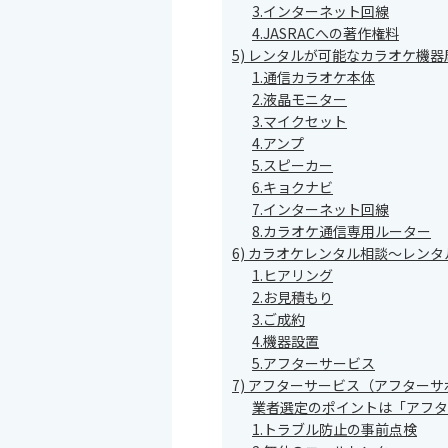
3.インターネット回線
4.JASRACへの著作権料
5) レンタルが可能なカラオケ機
1.通信カラオケ本体
2.液晶モニター
3.マイクセット
4.アンプ
5.スピーカー
6.キョクナビ
7.インターネット回線
8.カラオケ通信専用ルーター
6) カラオケレンタル相談～レン
1.ヒアリング
2.お見積もり
3.ご成約
4.機器設置
5.アフターサービス
7) アフターサービス（アフター
業者選定のポイントは「アフタ
1.トラブル防止の事前点検