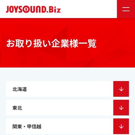
JS会員様
お取り扱い企業様
お取り扱い企業様一覧
24時間受付
0120-141-224
24時間受付
お問い合わせ
北海道
東北
JOYSOUNDの特長
関東・甲信越
製品情報