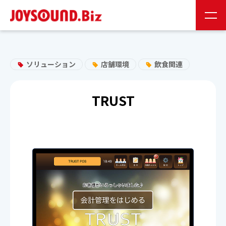
JS会員様
お取り扱い企業様
ソリューション
店舗環境
飲食関連
24時間受付
0120-141-224
TRUST
24時間受付
お問い合わせ
JOYSOUNDの特長
製品情報