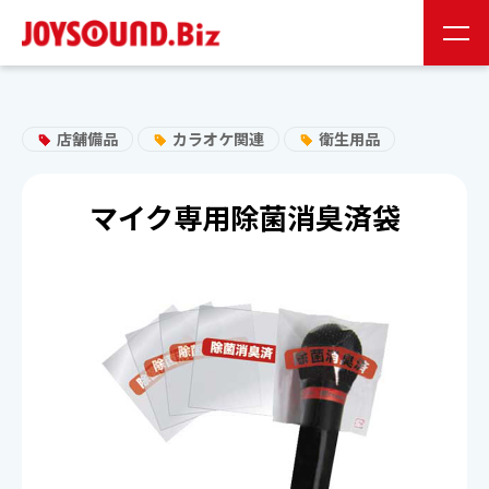
JS会員様
お取り扱い企業様
店舗備品
カラオケ関連
衛生用品
24時間受付
0120-141-224
マイク専用除菌消臭済袋
24時間受付
お問い合わせ
JOYSOUNDの特長
製品情報