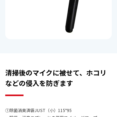
ご契約までの流れ
よくあるご質問
楽曲検索
新曲情報
清掃後のマイクに被せて、ホコリ
営業所一覧
などの侵入を防ぎます
①除菌消臭済袋JUST（小）115*95