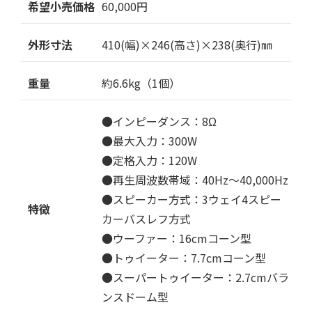
希望小売価格
60,000円
外形寸法
410(幅)×246(高さ)×238(奥行)㎜
重量
約6.6kg（1個）
●インピーダンス：8Ω
●最大入力：300W
●定格入力：120W
●再生周波数帯域：40Hz～40,000Hz
●スピーカー方式：3ウェイ4スピー
特徴
カーバスレフ方式
●ウーファー：16cmコーン型
●トゥイーター：7.7cmコーン型
●スーパートゥイーター：2.7cmバラ
ンスドーム型