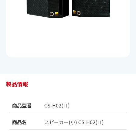
ご契約までの流れ
よくあるご質問
楽曲検索
新曲情報
製品情報
営業所一覧
商品型番
CS-H02(Ⅱ)
商品名
スピーカー(小) CS-H02(Ⅱ)