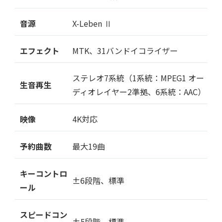
音源
X-Leben Ⅱ
エフェクト
MTK、31バンドイコライザー
ステレオ7系統（1系統：MPEG1 オー
生音再生
ディオレイヤー2準拠、6系統：AAC）
映像
4K対応
予約曲数
最大19曲
キーコントロ
±6段階、標準
ール
スピードコン
±5段階、標準