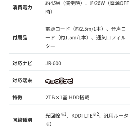
約45W（演奏時）、約26W（電源OFF
消費電力
時）
電源コード（約2.5m/1本）、音声コ
付属品
ード（約1.5m/1本）、通気口フィル
ター
対応ナビ
JR-600
対応端末
特徴
2TB×1基 HDD搭載
※1
※2
光回線
、KDDI LTE
、汎用ルータ
回線種別
※3