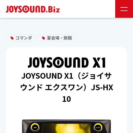
JS会員様
お取り扱い企業様
コマンダ
宴会場・旅館
24時間受付
0120-141-224
JOYSOUND X1（ジョイサ
24時間受付
お問い合わせ
ウンド エクスワン）JS-HX
10
JOYSOUNDの特長
製品情報