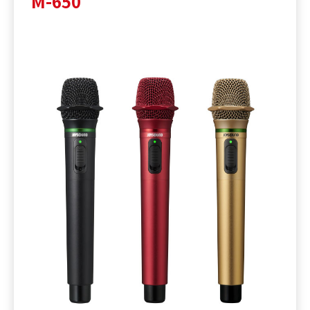
M-650