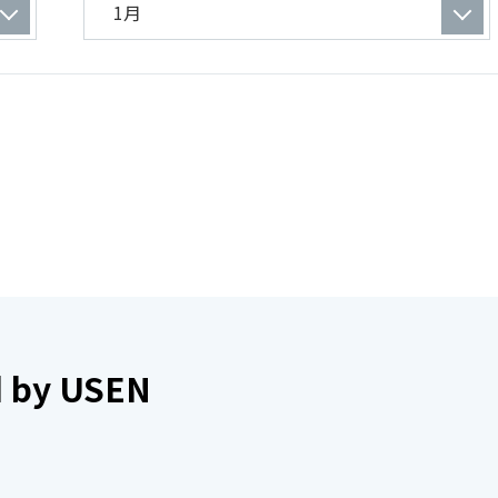
 by USEN