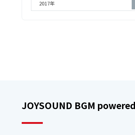
JOYSOUND BGM powered