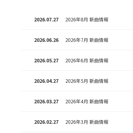
2026.07.27
2026年8月 新曲情報
2026.06.26
2026年7月 新曲情報
2026.05.27
2026年6月 新曲情報
2026.04.27
2026年5月 新曲情報
2026.03.27
2026年4月 新曲情報
2026.02.27
2026年3月 新曲情報