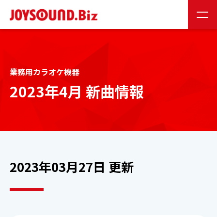
JS会員様
お取り扱い企業様
業務用カラオケ機器
24時間受付
2023年4月 新曲情報
0120-141-224
24時間受付
お問い合わせ
2023年03月27日 更新
JOYSOUNDの特長
製品情報