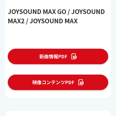
ご契約までの流れ
JOYSOUND MAX GO / JOYSOUND
MAX2 / JOYSOUND MAX
よくあるご質問
楽曲検索
新曲情報PDF
新曲情報
営業所一覧
映像コンテンツPDF