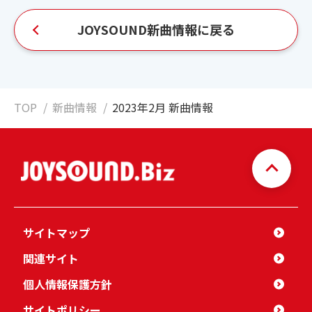
JOYSOUND新曲情報に戻る
TOP
新曲情報
2023年2月 新曲情報
サイトマップ
関連サイト
個人情報保護方針
サイトポリシー