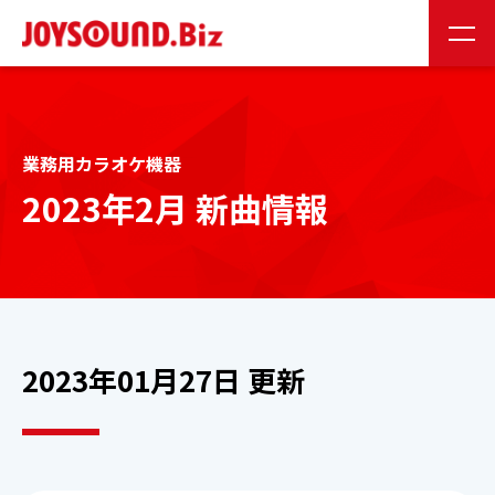
JS会員様
お取り扱い企業様
業務用カラオケ機器
24時間受付
2023年2月 新曲情報
0120-141-224
24時間受付
お問い合わせ
2023年01月27日 更新
JOYSOUNDの特長
製品情報