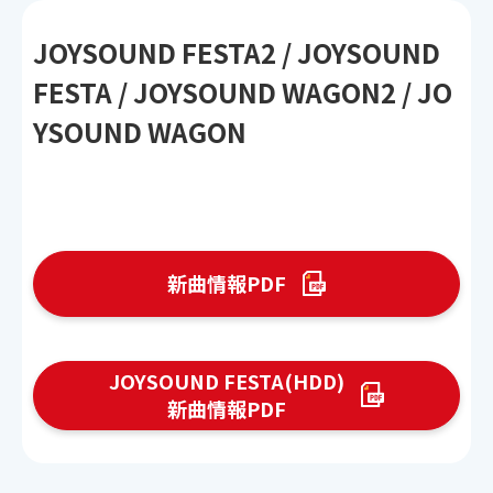
JOYSOUND FESTA2 / JOYSOUND
FESTA / JOYSOUND WAGON2 / JO
YSOUND WAGON
新曲情報PDF
JOYSOUND FESTA(HDD)
新曲情報PDF