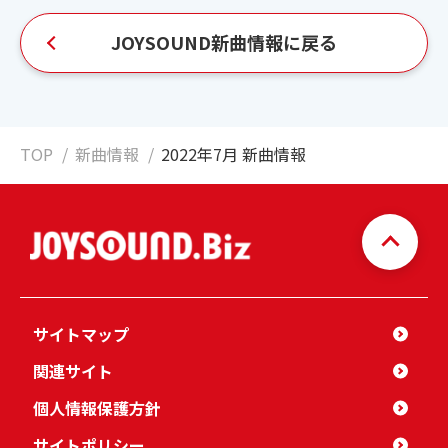
JOYSOUND新曲情報に戻る
TOP
新曲情報
2022年7月 新曲情報
サイトマップ
関連サイト
個人情報保護方針
サイトポリシー