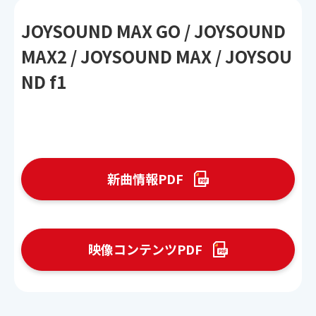
ご契約までの流れ
JOYSOUND MAX GO / JOYSOUND
MAX2 / JOYSOUND MAX / JOYSOU
よくあるご質問
ND f1
楽曲検索
新曲情報
新曲情報PDF
営業所一覧
映像コンテンツPDF