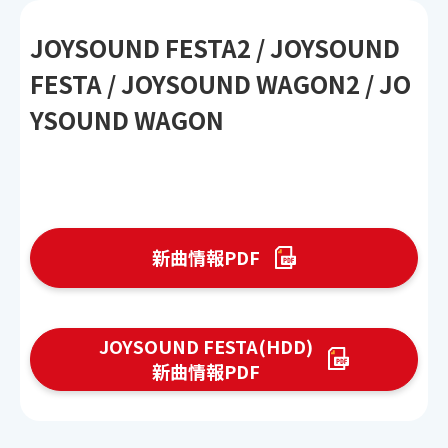
JOYSOUND FESTA2 / JOYSOUND
FESTA / JOYSOUND WAGON2 / JO
YSOUND WAGON
新曲情報PDF
JOYSOUND FESTA(HDD)
新曲情報PDF