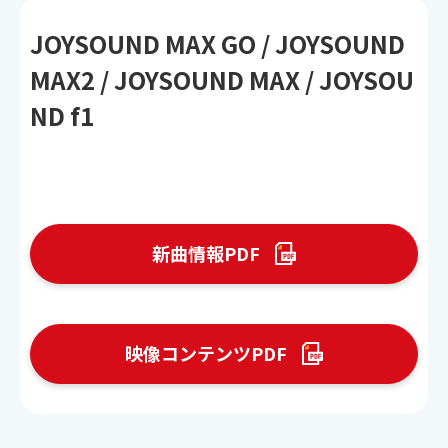
ご契約までの流れ
JOYSOUND MAX GO / JOYSOUND
MAX2 / JOYSOUND MAX / JOYSOU
よくあるご質問
ND f1
楽曲検索
新曲情報
新曲情報PDF
営業所一覧
映像コンテンツPDF