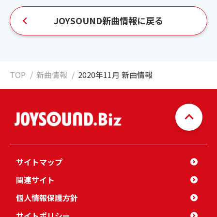
JOYSOUND新曲情報に戻る
TOP
新曲情報
2020年11月 新曲情報
サイトマップ
関連サイト
個人情報保護方針
サイトポリシー